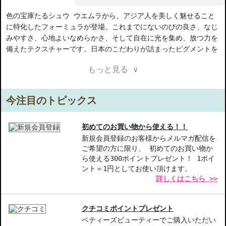
色の宝庫たるシュウ ウエムラから、アジア人を美しく魅せること
に特化したフォーミュラが登場。これまでにないのびの良さ、なじ
みやすさ、心地よいなめらかさ、そして自在に光を集め、放つ力を
備えたテクスチャーです。日本のこだわりが詰まったピグメントを
配合し、ピュアで鮮やかな発色を叶えました。なじみやすさとロン
もっと見る ∨
グラスティングで、さっと纏わせるだけですばやくなじみ、美しい
発色が一日中続きます。ケース別売。
今注目のトピックス
【商品の特徴】
発色の良さ-日本の技術を駆使したピグメントで、鮮やかさを実
現。
初めてのお買い物から使える！！
なじみやすさ-優れたテクスチャーで、さっと塗った後も自然にフ
新規会員登録のお客様からメルマガ配信を
ご希望の方に限り、 初めてのお買い物か
ィット。
ら使える300ポイントプレゼント！ 1ポイ
ロングラスティング-一日中美しい発色をキープし、崩れ知らず。
ント＝1円としてお使い頂けます。
詳しくはこちら >>
【こんな方へおすすめ】
鮮やかな色で魅力的な目元を演出したい方
長時間メイクをキープしたい忙しい方にオススメです！
クチコミポイントプレゼント
ベティーズビューティーでご購入いただい