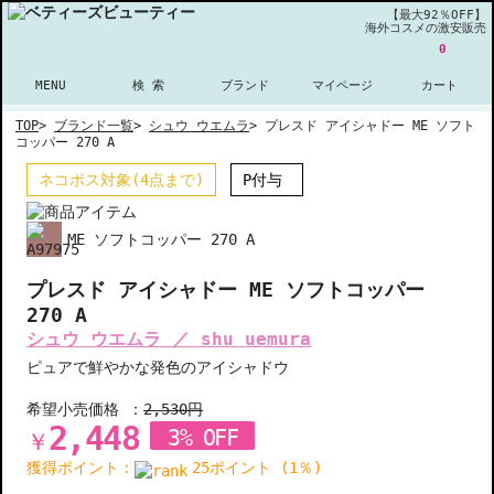
【最大92％OFF】
海外コスメの激安販売
0
MENU
検 索
ブランド
マイページ
カート
TOP
>
ブランド一覧
>
シュウ ウエムラ
>
プレスド アイシャドー ME ソフト
コッパー 270 A
ネコポス対象(4点まで)
P付与
ME ソフトコッパー 270 A
プレスド アイシャドー ME ソフトコッパー
270 A
シュウ ウエムラ ／ shu uemura
ピュアで鮮やかな発色のアイシャドウ
希望小売価格 ：
2,530円
2,448
3% OFF
￥
獲得ポイント：
25ポイント (1％)