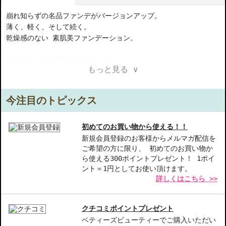
崩れ知らずの名品ファンデがバージョンアップ。
薄く、軽く、そして続く。
乾燥感のない 素肌美ファンデーション。
ツバキオイル*1配合の進化したフォーミュラへ。
もっと見る ∨
皮脂、汗に強く、崩れにくい機能はそのままに、乾燥感を軽減。
薄くて軽いテクスチャーが肌に寄り添い、
潤いヴェールで肌を心地よく包み込む。
今注目のトピックス
ルミアミノ酸コンプレックス*2配合。
カバー力がありながらも、素肌に溶け込むような薄膜を形成し、
初めてのお買い物から使える！！
24時間崩れず*3、しっとり感と付けたての色印象が続く。
新規会員登録のお客様からメルマガ配信を
ご希望の方に限り、 初めてのお買い物か
ら使える300ポイントプレゼント！ 1ポイ
アジア人のための12色で、テーラーメイドされたように個性輝く。
ント＝1円としてお使い頂けます。
詳しくはこちら >>
まるで美しい素肌を纏うような体験を。
*1ツバキ種子油（整肌成分）
クチコミポイントプレゼント
*2メイクアップ成分
ベティーズビューティーでご購入いただい