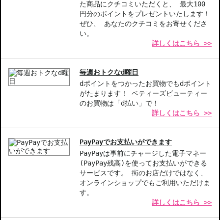
*3シュウ ウエムラ調べ。個人差があります。
た商品にクチコミいただくと、 最大100
円分のポイントをプレゼントいたします！
【商品の特徴】
ぜひ、 あなたのクチコミをお寄せくださ
特徴1-軽やかなテクスチャー:薄く軽い使用感で、肌に寄り添い、
い。
詳しくはこちら >>
負担感なし。
特徴2-崩れにくさ:皮脂や汗にも強く、長時間美しい肌をキープ。
特徴3-カバー力と透明感:プロの仕上がりを実現するカバー力で、
毎週おトクなd曜日
素肌美を演出。
dポイントをつかったお買物でもdポイント
がたまります！ ベティーズビューティー
【こんな方へおすすめ】
のお買物は「d払い」で！
軽やかなファンデーションを求める方
詳しくはこちら >>
崩れにくいメイクを希望する方
商品番号：
14911148
PayPayでお支払いができます
JAN/UPC：4936968818394
PayPayは事前にチャージした電子マネー
(PayPay残高)を使ってお支払いができる
サービスです。 街のお店だけではなく、
お悩み・効果
オンラインショップでもご利用いただけま
崩れにくい
す。
詳しくはこちら >>