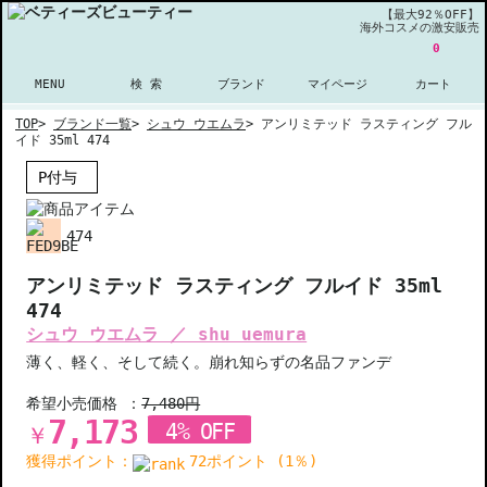
【最大92％OFF】
海外コスメの激安販売
0
MENU
検 索
ブランド
マイページ
カート
TOP
>
ブランド一覧
>
シュウ ウエムラ
>
アンリミテッド ラスティング フル
イド 35ml 474
P付与
474
アンリミテッド ラスティング フルイド 35ml
474
シュウ ウエムラ ／ shu uemura
薄く、軽く、そして続く。崩れ知らずの名品ファンデ
希望小売価格 ：
7,480円
7,173
4% OFF
￥
獲得ポイント：
72ポイント (1％)