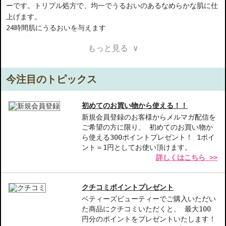
ーです。トリプル処方で、均一でうるおいのあるなめらかな肌に仕
上げます。
24時間肌にうるおいを与えます
肌の凹凸を目立たなくする
もっと見る ∨
シミを目立たなくする
肌色を均一にする
皮脂の過剰分泌を抑える
今注目のトピックス
【商品の特徴】
トリプル処方-均一で潤いのあるなめらかな肌に仕上げます。
初めてのお買い物から使える！！
24時間保湿-長時間続く潤いで、乾燥からしっかり守ります。
新規会員登録のお客様からメルマガ配信を
ご希望の方に限り、 初めてのお買い物か
凹凸補正-肌の凹凸を目立たなくし、印象を引き立てます。
ら使える300ポイントプレゼント！ 1ポイ
ント＝1円としてお使い頂けます。
【こんな方へおすすめ】
詳しくはこちら >>
肌の悩みを抱える方、特にシミや跡が気になる方
メイク崩れが気になる方、長時間の潤いを求める方
クチコミポイントプレゼント
商品番号：
15811121
ベティーズビューティーでご購入いただい
JAN/UPC：3337875863377
た商品にクチコミいただくと、 最大100
円分のポイントをプレゼントいたします！