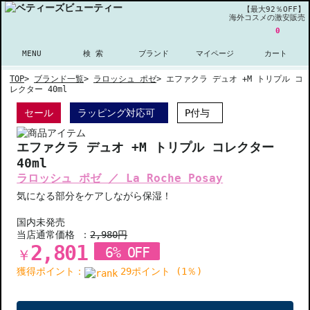
【最大92％OFF】
海外コスメの激安販売
0
MENU
検 索
ブランド
マイページ
カート
TOP
>
ブランド一覧
>
ラロッシュ ポゼ
>
エファクラ デュオ +M トリプル コ
レクター 40ml
セール
ラッピング対応可
P付与
エファクラ デュオ +M トリプル コレクター
40ml
ラロッシュ ポゼ ／ La Roche Posay
気になる部分をケアしながら保湿！
国内未発売
当店通常価格 ：
2,980円
2,801
6% OFF
￥
獲得ポイント：
29ポイント (1％)