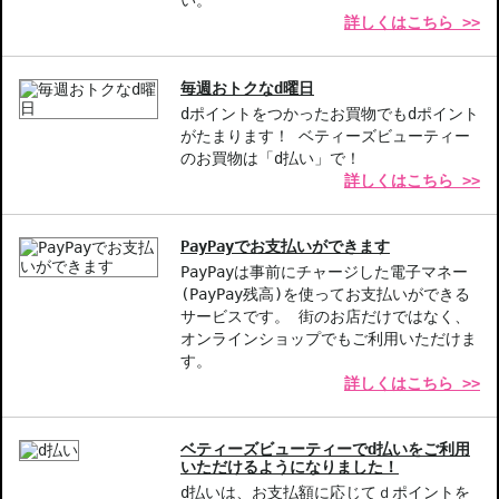
い。
詳しくはこちら >>
して配送する場合がございます。予めご了承ください。また、明細
書は分割してそれぞれの荷物に同梱されますが手数料等の変更はご
ざいませんのでご安心ください。
毎週おトクなd曜日
◇この商品はラッピングができません。
dポイントをつかったお買物でもdポイント
がたまります！ ベティーズビューティー
【商品の特徴】
のお買物は「d払い」で！
プレバイオティクスとプロバイオティクス-肌のバランスを整える
詳しくはこちら >>
それぞれの働きで、肌を健やかに保ちます。
金色の蘭エキス-自然なpHを整え、肌の美しさを引き出すサポート
をします。
PayPayでお支払いができます
ビーガン処方-不要な化学成分が含まれていないため、安心してご
PayPayは事前にチャージした電子マネー
使用いただけます。
(PayPay残高)を使ってお支払いができる
サービスです。 街のお店だけではなく、
オンラインショップでもご利用いただけま
【こんな方へおすすめ】
す。
敏感肌でアイケアにお悩みの方
詳しくはこちら >>
自然派のスキンケアを志向される方
商品番号：
19411318
ベティーズビューティーでd払いをご利用
JAN/UPC：4011061008665
いただけるようになりました！
d払いは、お支払額に応じてｄポイントを