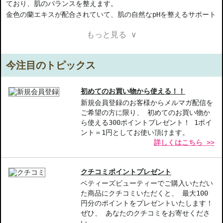
ており、肌のバランスを整えます。
金色の蘭エキスが配合されていて、肌の自然なpHを整えるサポート
をし、肌本来の美しさを引き出します。
もっと見る ∨
また、目元の印象を整え、ふっくらとした柔らかな肌を実感できま
す。
安心して使えるビーガン処方で、ミネラルオイル、パラベン、香
今注目のトピックス
料、シリコーン、合成着色料は一切使用していません。
【ご注意ください】
初めてのお買い物から使える！！
◇こちらの商品は代引きでの発送ができかねます。代引きでご注文
新規会員登録のお客様からメルマガ配信を
ご希望の方に限り、 初めてのお買い物か
いただいた場合は、コンビニ後払いに変更をさせて頂きます。コン
ら使える300ポイントプレゼント！ 1ポイ
ビニ後払いには、決済代行会社による審査がございます。予めご了
ント＝1円としてお使い頂けます。
承ください。
詳しくはこちら >>
◇こちらの商品は、ヤマト運輸、佐川急便もしくは日本郵便で発送
をさせて頂きます。配送便のご指定はできません。
◇お届け日・お時間帯指定は承っておりません。
クチコミポイントプレゼント
◇配送伝票の依頼主名、納品書に弊社以外の物流センター社名が記
ベティーズビューティーでご購入いただい
載されることがあります。
た商品にクチコミいただくと、 最大100
◇上記注意書き記載がある商品の合計金額が16666円以上の場合、
円分のポイントをプレゼントいたします！
別途手数料が発生する場合があります。予めご了承ください。
ぜひ、 あなたのクチコミをお寄せくださ
◇1件のご注文でも倉庫が異なる場合や配送用箱の関係で荷物を分割