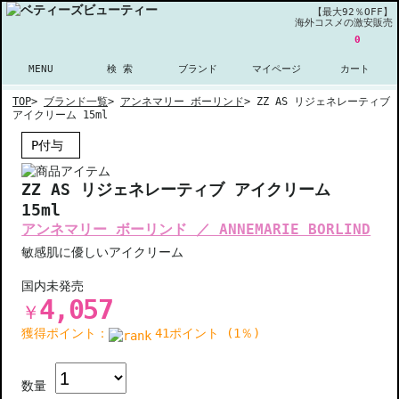
【最大92％OFF】
海外コスメの激安販売
0
MENU
検 索
ブランド
マイページ
カート
TOP
>
ブランド一覧
>
アンネマリー ボーリンド
>
ZZ AS リジェネレーティブ
アイクリーム 15ml
P付与
ZZ AS リジェネレーティブ アイクリーム
15ml
アンネマリー ボーリンド ／ ANNEMARIE BORLIND
敏感肌に優しいアイクリーム
国内未発売
4,057
￥
獲得ポイント：
41ポイント (1％)
数量