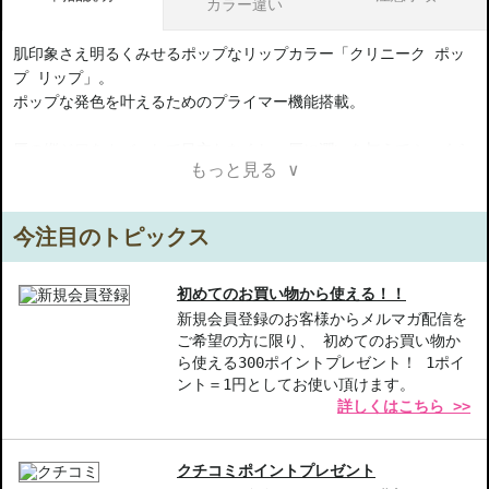
カラー違い
肌印象さえ明るくみせるポップなリップカラー「クリニーク ポッ
プ リップ」。
ポップな発色を叶えるためのプライマー機能搭載。
唇の縦ジワをカバーして目立たなくし、唇に潤いを与えてふっくら
もっと見る ∨
柔らかに。
なめらかな付け心地で、にじみにくく、鮮やかカラーが長時間持続
します。
今注目のトピックス
シャイン・サテン・マットの３つの仕上がりで、自分らしく彩っ
て。
初めてのお買い物から使える！！
新規会員登録のお客様からメルマガ配信を
ご希望の方に限り、 初めてのお買い物か
【3つの仕上がり】
ら使える300ポイントプレゼント！ 1ポイ
・シャイン：ヒアルロン酸Naなどの保湿成分配合で、潤しながら、
ント＝1円としてお使い頂けます。
輝きのあるツヤめく唇に。
詳しくはこちら >>
・サテン：サテンのような上品でなめらかな光沢感。にじみにく
く、唇の輪郭を際立たせます。
・マット：マットなのに、唇が乾きにくい独自フォーミュラ。軽や
クチコミポイントプレゼント
かな付け心地で、鮮やかカラーが持続。