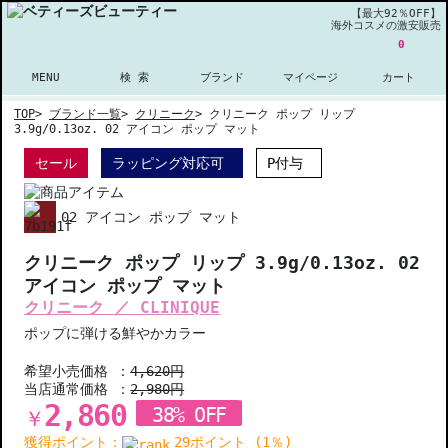
【最大92％OFF】
海外コスメの激安販売
0
MENU
検 索
ブランド
マイページ
カート
TOP
>
ブランド一覧
>
クリニーク
>
クリニーク ポップ リップ
3.9g/0.13oz. 02 アイコン ポップ マット
セール
ラッピング対応可
P付与
02 アイコン ポップ マット
クリニーク ポップ リップ 3.9g/0.13oz. 02
アイコン ポップ マット
クリニーク ／ CLINIQUE
ポップに弾ける鮮やかカラー
希望小売価格 ：
4,620円
当店通常価格 ：
2,980円
2,860
38% OFF
￥
獲得ポイント：
29ポイント (1％)