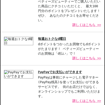
ベティーズビューティーでご購入いただい
た商品にクチコミいただくと、 最大100
【商品の特徴】
円分のポイントをプレゼントいたします！
ポップな発色-明るい印象を与える鮮やかなカラー展開。
ぜひ、 あなたのクチコミをお寄せくださ
多彩な仕上がり-シャイン、サテン、マットから選べる3つの仕上が
い。
詳しくはこちら >>
り。
長時間持続-にじみにくく、色が長持ちすることで、美しい唇をキ
ープ。
毎週おトクなd曜日
dポイントをつかったお買物でもdポイント
【こんな方へおすすめ】
がたまります！ ベティーズビューティー
鮮やかなカラーや質感を楽しみたい方。
のお買物は「d払い」で！
唇の乾燥が気になる方、長時間のリップメイクで潤いを求める方。
詳しくはこちら >>
商品番号：
11216031
JAN/UPC：0192333148198
PayPayでお支払いができます
PayPayは事前にチャージした電子マネー
お悩み・効果
(PayPay残高)を使ってお支払いができる
サービスです。 街のお店だけではなく、
色持ちがよい
オンラインショップでもご利用いただけま
す。
詳しくはこちら >>