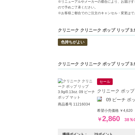
・シャイン：ヒアルロン酸Naなどの保湿成
※リニューアルやメーカーの都合により、お届けす
ので予めご了承ください。
・サテン：サテンのような上品でなめらか
※お客様ご都合でのご注文のキャンセル・変更はで
・マット：マットなのに、唇が乾きにくい
【商品の特徴】
クリニーク クリニーク ポップ リップ 3.9g
ポップな発色-明るい印象を与える鮮やかな
色持ちがよい
多彩な仕上がり-シャイン、サテン、マット
長時間持続-にじみにくく、色が長持ちする
クリニーク クリニーク ポップ リップ 3.9
【こんな方へおすすめ】
鮮やかなカラーや質感を楽しみたい方。
唇の乾燥が気になる方、長時間のリップメ
セール
クリニーク ポップ リッ
09 ビーチ ポ
商品番号 11216034
希望小売価格 ￥4,620
2,860
￥
38％
獲得ポイント：
29ポイント