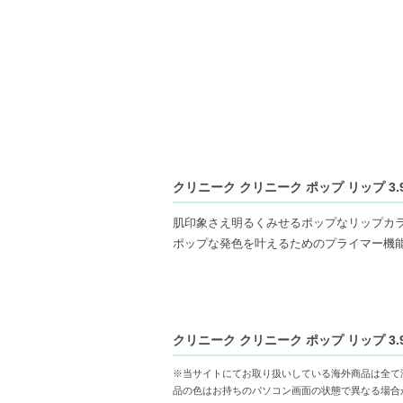
クリニーク クリニーク ポップ リップ 3.9g/
肌印象さえ明るくみせるポップなリップカラ
ポップな発色を叶えるためのプライマー機
唇の縦ジワをカバーして目立たなくし、唇
なめらかな付け心地で、にじみにくく、鮮
クリニーク クリニーク ポップ リップ 3.9g/
シャイン・サテン・マットの３つの仕上が
※当サイトにてお取り扱いしている海外商品は全て
【3つの仕上がり】
品の色はお持ちのパソコン画面の状態で異なる場合