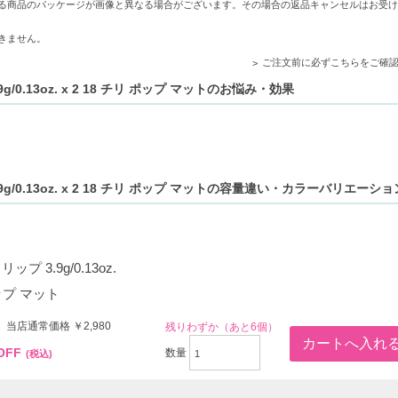
分配合で、潤しながら、輝きのあるツヤめく唇に。
る商品のパッケージが画像と異なる場合がございます。その場合の返品キャンセルはお受け
な光沢感。にじみにくく、唇の輪郭を際立たせます。
きません。
独自フォーミュラ。軽やかな付け心地で、鮮やかカラーが持続。
ご注文前に必ずこちらをご確
/0.13oz. x 2 18 チリ ポップ マットのお悩み・効果
カラー展開。
から選べる3つの仕上がり。
ことで、美しい唇をキープ。
g/0.13oz. x 2 18 チリ ポップ マットの容量違い・カラーバリエーショ
イクで潤いを求める方。
プ 3.9g/0.13oz.
ップ マット
 当店通常価格 ￥2,980
残りわずか（あと6個）
OFF
数量
(税込)