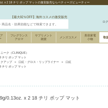
13oz. x 2 18 チリ ポップ マットの激安販売ならベティーズビューティー
【最大92％OFF】海外コスメの激安販売
ロ
ケア
フレグランス
サプリメント
美容家電
メンズコスメ
取
ア
アロマ
雑貨
小物
ニーク（CLINIQUE）
 18 チリ ポップ マット
イクアップ
口紅・グロス・リップライナー
口紅
 18 チリ ポップ マット
0.13oz. x 2 18 チリ ポップ マット