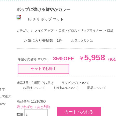
ポップに弾ける鮮やかカラー
18 チリ ポップ マット
カテゴリ ：
メイクアップ
口紅・グロス・リップライナー
口紅
お気に入り登録数：1件
お気に入りとは
5,958
35%OFF
￥
希望小売価格 ￥9,240
（税込
セットでお得！
通常3日～1週間でお届け
ラッピングについて
お届けについて
お支払いについて
商品について
ます。
して拡大
商品番号
11216360
残りわずか（あと3個）
数量