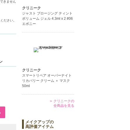
できません
クリニーク
ジャスト ブロージング ティント
ボリューム ジェル 4.3ml x 2 #06
認ください。
エボニー
ン
クリニーク
スマートリペア オーバーナイト
リカバリー クリーム ＋ マスク
50ml
クリニークの
全商品を見る
メイクアップの
高評価アイテム