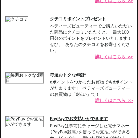
詳しくはこちら >>
・サテン：サテンのような上品でなめらかな光沢感。にじみにく
く、唇の輪郭を際立たせます。
・マット：マットなのに、唇が乾きにくい独自フォーミュラ。軽や
クチコミポイントプレゼント
かな付け心地で、鮮やかカラーが持続。
ベティーズビューティーでご購入いただい
た商品にクチコミいただくと、 最大100
【商品の特徴】
円分のポイントをプレゼントいたします！
ポップな発色-明るい印象を与える鮮やかなカラー展開。
ぜひ、 あなたのクチコミをお寄せくださ
多彩な仕上がり-シャイン、サテン、マットから選べる3つの仕上が
い。
詳しくはこちら >>
り。
長時間持続-にじみにくく、色が長持ちすることで、美しい唇をキ
ープ。
毎週おトクなd曜日
dポイントをつかったお買物でもdポイント
【こんな方へおすすめ】
がたまります！ ベティーズビューティー
鮮やかなカラーや質感を楽しみたい方。
のお買物は「d払い」で！
唇の乾燥が気になる方、長時間のリップメイクで潤いを求める方。
詳しくはこちら >>
商品番号：
11216364
PayPayでお支払いができます
PayPayは事前にチャージした電子マネー
お悩み・効果
(PayPay残高)を使ってお支払いができる
サービスです。 街のお店だけではなく、