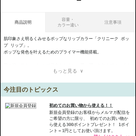
容量・
商品説明
注意事項
カラー違い
肌印象さえ明るくみせるポップなリップカラー「クリニーク ポッ
プ リップ」。
ポップな発色を叶えるためのプライマー機能搭載。
唇の縦ジワをカバーして目立たなくし、唇に潤いを与えてふっくら
もっと見る ∨
柔らかに。
なめらかな付け心地で、にじみにくく、鮮やかカラーが長時間持続
します。
今注目のトピックス
シャイン・サテン・マットの３つの仕上がりで、自分らしく彩っ
て。
初めてのお買い物から使える！！
新規会員登録のお客様からメルマガ配信を
ご希望の方に限り、 初めてのお買い物か
【3つの仕上がり】
ら使える300ポイントプレゼント！ 1ポイ
・シャイン：ヒアルロン酸Naなどの保湿成分配合で、潤しながら、
ント＝1円としてお使い頂けます。
輝きのあるツヤめく唇に。