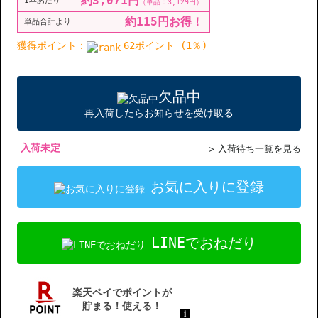
約3,071円
1本あたり
（単品：3,129円）
約115円お得！
単品合計より
獲得ポイント：
62ポイント (1％)
欠品中
再入荷したらお知らせを受け取る
入荷未定
入荷待ち一覧を見る
お気に入りに登録
LINEでおねだり