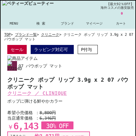
【最大92％OFF】
海外コスメの激安販売
0
MENU
検 索
ブランド
マイページ
カート
TOP
>
ブランド一覧
>
クリニーク
>
クリニーク ポップ リップ 3.9g x 2 07
パウポップ マット
セール
ラッピング対応可
P付与
07 パウポップ マット
クリニーク ポップ リップ 3.9g x 2 07 パウ
ポップ マット
クリニーク ／ CLINIQUE
ポップに弾ける鮮やかカラー
希望小売価格 ：
8,800円
当店通常価格 ：
6,346円
6,143
30% OFF
￥