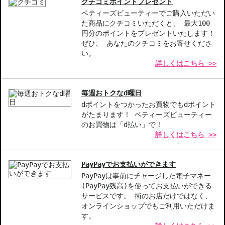
クチコミポイントプレゼント
かな付け心地で、鮮やかカラーが持続。
ベティーズビューティーでご購入いただい
た商品にクチコミいただくと、 最大100
【商品の特徴】
円分のポイントをプレゼントいたします！
ポップな発色-明るい印象を与える鮮やかなカラー展開。
ぜひ、 あなたのクチコミをお寄せくださ
多彩な仕上がり-シャイン、サテン、マットから選べる3つの仕上が
い。
詳しくはこちら >>
り。
長時間持続-にじみにくく、色が長持ちすることで、美しい唇をキ
ープ。
毎週おトクなd曜日
dポイントをつかったお買物でもdポイント
【こんな方へおすすめ】
がたまります！ ベティーズビューティー
鮮やかなカラーや質感を楽しみたい方。
のお買物は「d払い」で！
唇の乾燥が気になる方、長時間のリップメイクで潤いを求める方。
詳しくはこちら >>
商品番号：
11216365
PayPayでお支払いができます
PayPayは事前にチャージした電子マネー
お悩み・効果
(PayPay残高)を使ってお支払いができる
サービスです。 街のお店だけではなく、
色持ちがよい
オンラインショップでもご利用いただけま
す。