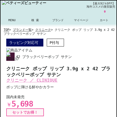
【最大92％OFF】
海外コスメの激安販売
0
MENU
検 索
ブランド
マイページ
カート
TOP
>
ブランド一覧
>
クリニーク
>
クリニーク ポップ リップ 3.9g x 2 42
ブラックベリーポップ サテン
ラッピング対応可
P付与
42 ブラックベリーポップ サテン
クリニーク ポップ リップ 3.9g x 2 42 ブラ
ックベリーポップ サテン
クリニーク ／ CLINIQUE
ポップに弾ける鮮やかカラー
国内未発売
5,698
￥
セットでお得！