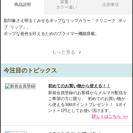
容量・
商品説明
注意事項
カラー違い
肌印象さえ明るくみせるポップなリップカラー「クリニーク ポッ
プ リップ」。
ポップな発色を叶えるためのプライマー機能搭載。
唇の縦ジワをカバーして目立たなくし、唇に潤いを与えてふっくら
もっと見る ∨
柔らかに。
なめらかな付け心地で、にじみにくく、鮮やかカラーが長時間持続
します。
今注目のトピックス
シャイン・サテン・マットの３つの仕上がりで、自分らしく彩っ
て。
初めてのお買い物から使える！！
新規会員登録のお客様からメルマガ配信を
ご希望の方に限り、 初めてのお買い物か
【3つの仕上がり】
ら使える300ポイントプレゼント！ 1ポイ
・シャイン：ヒアルロン酸Naなどの保湿成分配合で、潤しながら、
ント＝1円としてお使い頂けます。
輝きのあるツヤめく唇に。
詳しくはこちら >>
・サテン：サテンのような上品でなめらかな光沢感。にじみにく
く、唇の輪郭を際立たせます。
・マット：マットなのに、唇が乾きにくい独自フォーミュラ。軽や