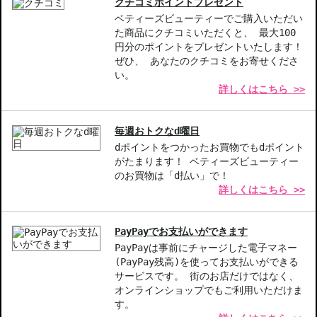
クチコミポイントプレゼント
かな付け心地で、鮮やかカラーが持続。
ベティーズビューティーでご購入いただい
た商品にクチコミいただくと、 最大100
【商品の特徴】
円分のポイントをプレゼントいたします！
ポップな発色-明るい印象を与える鮮やかなカラー展開。
ぜひ、 あなたのクチコミをお寄せくださ
多彩な仕上がり-シャイン、サテン、マットから選べる3つの仕上が
い。
詳しくはこちら >>
り。
長時間持続-にじみにくく、色が長持ちすることで、美しい唇をキ
ープ。
毎週おトクなd曜日
dポイントをつかったお買物でもdポイント
【こんな方へおすすめ】
がたまります！ ベティーズビューティー
鮮やかなカラーや質感を楽しみたい方。
のお買物は「d払い」で！
唇の乾燥が気になる方、長時間のリップメイクで潤いを求める方。
詳しくはこちら >>
商品番号：
11216371
PayPayでお支払いができます
PayPayは事前にチャージした電子マネー
お悩み・効果
(PayPay残高)を使ってお支払いができる
サービスです。 街のお店だけではなく、
色持ちがよい
オンラインショップでもご利用いただけま
す。