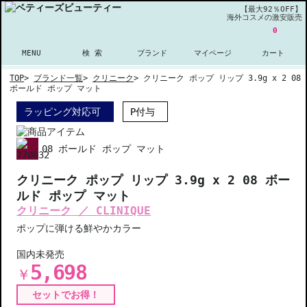
【最大92％OFF】
海外コスメの激安販売
0
MENU
検 索
ブランド
マイページ
カート
TOP
>
ブランド一覧
>
クリニーク
>
クリニーク ポップ リップ 3.9g x 2 08
ボールド ポップ マット
ラッピング対応可
P付与
08 ボールド ポップ マット
クリニーク ポップ リップ 3.9g x 2 08 ボー
ルド ポップ マット
クリニーク ／ CLINIQUE
ポップに弾ける鮮やかカラー
国内未発売
5,698
￥
セットでお得！