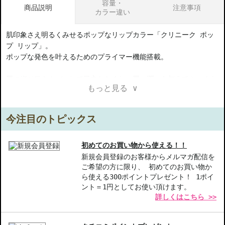
容量・
商品説明
注意事項
カラー違い
肌印象さえ明るくみせるポップなリップカラー「クリニーク ポッ
プ リップ」。
ポップな発色を叶えるためのプライマー機能搭載。
唇の縦ジワをカバーして目立たなくし、唇に潤いを与えてふっくら
もっと見る ∨
柔らかに。
なめらかな付け心地で、にじみにくく、鮮やかカラーが長時間持続
します。
今注目のトピックス
シャイン・サテン・マットの３つの仕上がりで、自分らしく彩っ
て。
初めてのお買い物から使える！！
新規会員登録のお客様からメルマガ配信を
ご希望の方に限り、 初めてのお買い物か
【3つの仕上がり】
ら使える300ポイントプレゼント！ 1ポイ
・シャイン：ヒアルロン酸Naなどの保湿成分配合で、潤しながら、
ント＝1円としてお使い頂けます。
輝きのあるツヤめく唇に。
詳しくはこちら >>
・サテン：サテンのような上品でなめらかな光沢感。にじみにく
く、唇の輪郭を際立たせます。
・マット：マットなのに、唇が乾きにくい独自フォーミュラ。軽や